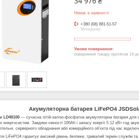
34 976 ₴
Немає в наявності
+380 (68) 881-51-57
Менеджер
повернення товару протягом 14 д
Акумуляторна батарея LiFePO4 JSDSola
r LD48100
— сучасна літій-залізо-фосфатна акумуляторна батарея для с
их енергосистем. Завдяки ємності 100Ah і запасу енергії 5.12 кВт·год а
отельні, серверного обладнання або комерційного об’єкта під час відключ
ія LiFePO4 гарантує високий рівень безпеки, тривалий термін служби та с