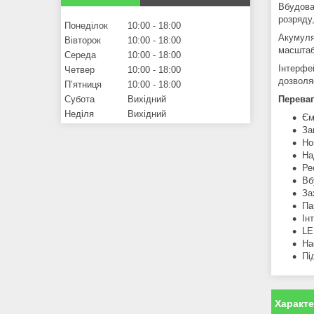
Вбудова
розряду
Понеділок
10:00
18:00
Акумулят
Вівторок
10:00
18:00
масштаб
Середа
10:00
18:00
Інтерфе
Четвер
10:00
18:00
дозволя
Пʼятниця
10:00
18:00
Переваг
Субота
Вихідний
Неділя
Вихідний
Єм
За
Но
На
Ре
Вб
За
Па
Ін
LE
На
Пі
Характ