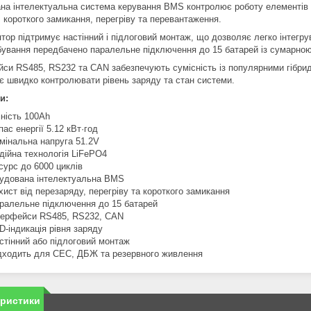
на інтелектуальна система керування BMS контролює роботу елементів б
, короткого замикання, перегріву та перевантаження.
ор підтримує настінний і підлоговий монтаж, що дозволяє легко інтегрув
ування передбачено паралельне підключення до 15 батарей із сумарною 
йси RS485, RS232 та CAN забезпечують сумісність із популярними гібри
є швидко контролювати рівень заряду та стан системи.
и:
ність 100Ah
пас енергії 5.12 кВт·год
мінальна напруга 51.2V
дійна технологія LiFePO4
сурс до 6000 циклів
удована інтелектуальна BMS
хист від перезаряду, перегріву та короткого замикання
ралельне підключення до 15 батарей
терфейси RS485, RS232, CAN
D-індикація рівня заряду
стінний або підлоговий монтаж
дходить для СЕС, ДБЖ та резервного живлення
еристики