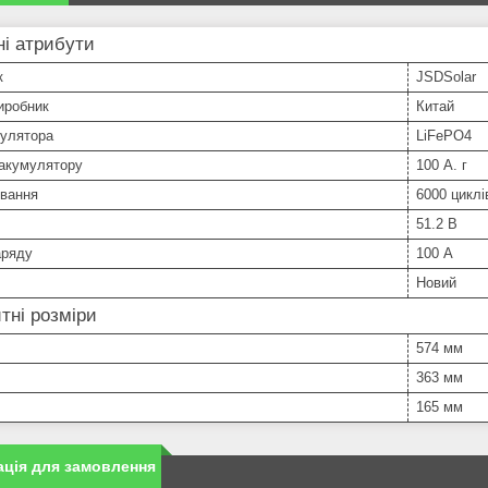
і атрибути
к
JSDSolar
иробник
Китай
мулятора
LiFePO4
 акумулятору
100 А. г
вання
6000 циклі
51.2 В
аряду
100 А
Новий
тні розміри
574 мм
363 мм
165 мм
ція для замовлення