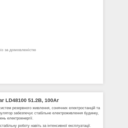
нів
за домовленістю
r LD48100 51.2В, 100Аг
истем резервного живлення, сонячних електростанцій та
кумулятор забезпечує стабільне електроживлення будинку,
ень електроенергії.
табільну роботу навіть за інтенсивної експлуатації.