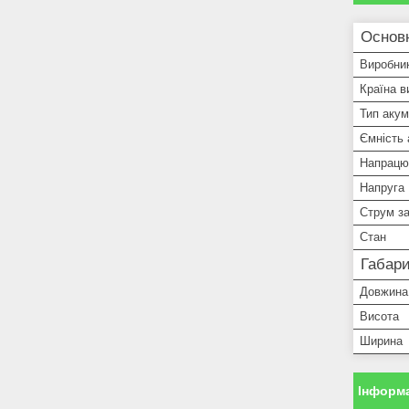
Основн
Виробни
Країна в
Тип аку
Ємність
Напрацю
Напруга
Струм з
Стан
Габари
Довжина
Висота
Ширина
Інформа