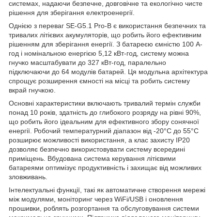
системах, надаючи безпечне, довговічне та екологічно чисте
рішення для зберігання електроенергії.
Однією з переваг SE-G5.1 Pro-B є використання безпечних та
тривалих літієвих акумуляторів, що робить його ефективним
рішенням для зберігання енергії. З батареєю ємністю 100 А-
год і номінальною енергією 5,12 кВт-год, систему можна
гнучко масштабувати до 327 кВт-год, паралельно
підключаючи до 64 модулів батарей. Ця модульна архітектура
спрощує розширення ємності на місці та робить систему
вкрай гнучкою.
Основні характеристики включають тривалий термін служби
понад 10 років, здатність до глибокого розряду на рівні 90%,
що робить його ідеальним для ефективного збору сонячної
енергії. Робочий температурний діапазон від -20°C до 55°C
розширює можливості використання, а клас захисту IP20
дозволяє безпечно використовувати систему всередині
приміщень. Вбудована система керування літієвими
батареями оптимізує продуктивність і захищає від можливих
зловживань.
Інтелектуальні функції, такі як автоматичне створення мережі
між модулями, моніторинг через WiFi/USB і оновлення
прошивки, роблять розгортання та обслуговування системи