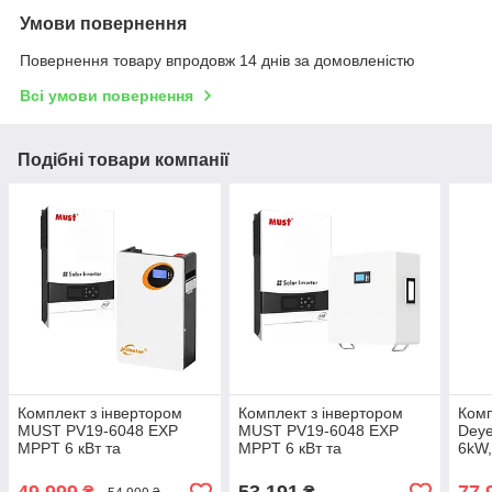
Умови повернення
Повернення товару впродовж 14 днів за домовленістю
Всі умови повернення
Подібні товари компанії
Комплект з інвертором
Комплект з інвертором
Комп
MUST PV19-6048 EXP
MUST PV19-6048 EXP
Dey
MPPT 6 кВт та
MPPT 6 кВт та
6kW,
акумулятором JSDSolar
акумулятором SKE SK-
акум
LD48100 51.2V, 100Ah
BG5120, 48В, 100Аг
Pro-