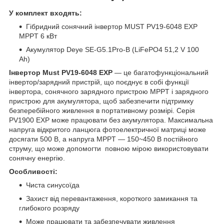
У комплект входять:
Гібридний сонячний інвертор MUST PV19-6048 EXP
MPPT 6 кВт
Акумулятор Deye SE-G5.1Pro-B (LiFePO4 51,2 V 100
Ah)
Інвертор Must PV19-6048 EXP
— це багатофункціональний
інвертор/зарядний пристрій, що поєднує в собі функції
інвертора, сонячного зарядного пристрою MPPT і зарядного
пристрою для акумулятора, щоб забезпечити підтримку
безперебійного живлення в портативному розмірі. Серія
PV1900 EXP може працювати без акумулятора. Максимальна
напруга відкритого ланцюга фотоелектричної матриці може
досягати 500 В, а напруга MPPT — 150~450 В постійного
струму, що може допомогти повною мірою використовувати
сонячну енергію.
Особливості:
Чиста синусоїда
Захист від перевантаження, короткого замикання та
глибокого розряду
Може працювати та забезпечувати живлення