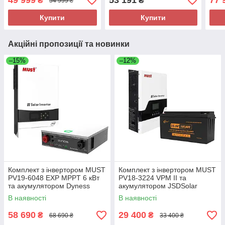
49 999
53 191
77 
₴
₴
54 999 ₴
LiFePO4
kW 
Купити
Купити
Акційні пропозиції та новинки
–15%
–12%
Комплект з інвертором MUST
Комплект з інвертором MUST
PV19-6048 EXP MPPT 6 кВт
PV18-3224 VPM ІІ та
та акумулятором Dyness
акумулятором JSDSolar
DL5.0C Pro, LiFePo4,
J24100 25.6V, 100Ah
В наявності
В наявності
51,2V, 100A
2.56KWH LiFePO4
58 690
29 400
₴
₴
68 690 ₴
33 400 ₴