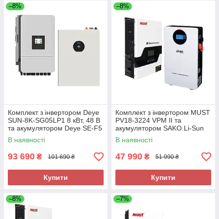
–8%
–8%
Комплект з інвертором Deye
Комплект з інвертором MUST
SUN-8K-SG05LP1 8 кВт, 48 В
PV18-3224 VPM ІІ та
та акумулятором Deye SE-F5
акумулятором SAKO Li-Sun
Pro-C 51.2V 100 Ah 5.12 kW
24 V 200 Ah 5,12 кВт·год
В наявності
В наявності
LiFePO4
LiFePO₄
93 690
47 990
₴
₴
101 690 ₴
51 990 ₴
Купити
Купити
–8%
–7%