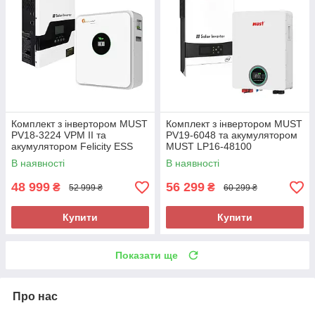
Комплект з інвертором MUST
Комплект з інвертором MUST
PV18-3224 VPM ІІ та
PV19-6048 та акумулятором
акумулятором Felicity ESS
MUST LP16-48100
LiFePO4 FLA24200-EU 24V
В наявності
В наявності
200Ah 5,12 кВт
48 999
56 299
₴
₴
52 999 ₴
60 299 ₴
Купити
Купити
Показати ще
Про нас