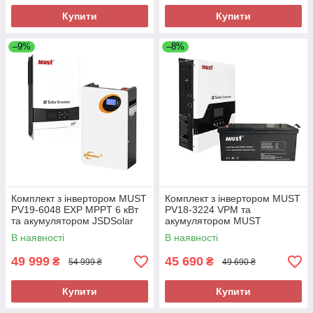
Купити
Купити
–9%
–8%
Комплект з інвертором MUST
Комплект з інвертором MUST
PV19-6048 EXP MPPT 6 кВт
PV18-3224 VPM та
та акумулятором JSDSolar
акумулятором MUST
LD48100 51.2V, 100Ah
LiFePO4 LP1500-24200 25.6V
В наявності
В наявності
LiFePO4
200Ah 5 Квт
49 999
45 690
₴
₴
54 999 ₴
49 690 ₴
Купити
Купити