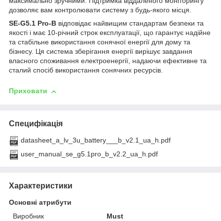
максимально зручними. Підтримка віддаленого моніторингу
дозволяє вам контролювати систему з будь-якого місця.
SE-G5.1 Pro-B
відповідає найвищим стандартам безпеки та
якості і має 10-річний строк експлуатації, що гарантує надійне
та стабільне використання сонячної енергії для дому та
бізнесу. Ця система зберігання енергії вирішує завдання
власного споживання електроенергії, надаючи ефективне та
сталий спосіб використання сонячних ресурсів.
Приховати
Специфікація
datasheet_a_lv_3u_battery___b_v2.1_ua_h.pdf
user_manual_se_g5.1pro_b_v2.2_ua_h.pdf
Характеристики
Основні атрибути
Виробник
Must