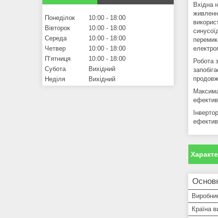
Вхідна 
живлення
Понеділок
10:00
18:00
викорис
Вівторок
10:00
18:00
синусої
Середа
10:00
18:00
перемик
електро
Четвер
10:00
18:00
Пʼятниця
10:00
18:00
Робота 
Субота
Вихідний
запобіга
продовж
Неділя
Вихідний
Максима
ефектив
Інверто
ефектив
Характ
Основн
Виробни
Країна в