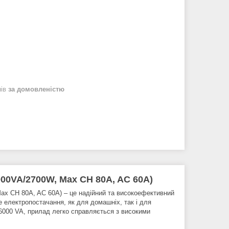
нів
за домовленістю
00VA/2700W, Max CH 80A, AC 60A)
ax CH 80A, AC 60A) – це надійний та високоефективний
е електропостачання, як для домашніх, так і для
 6000 VA, прилад легко справляється з високими