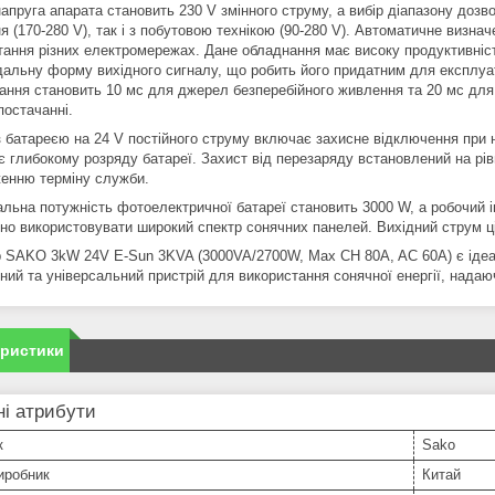
напруга апарата становить 230 V змінного струму, а вибір діапазону доз
 (170-280 V), так і з побутовою технікою (90-280 V). Автоматичне визнач
тання різних електромережах. Дане обладнання має високу продуктивніст
дальну форму вихідного сигналу, що робить його придатним для експлуат
ання становить 10 мс для джерел безперебійного живлення та 20 мс для п
постачанні.
з батареєю на 24 V постійного струму включає захисне відключення при н
є глибокому розряду батареї. Захист від перезаряду встановлений на рів
енню терміну служби.
льна потужність фотоелектричної батареї становить 3000 W, а робочий 
но використовувати широкий спектр сонячних панелей. Вихідний струм ціє
р SAKO 3kW 24V E-Sun 3KVA (3000VA/2700W, Max CH 80A, AC 60A) є ідеа
ний та універсальний пристрій для використання сонячної енергії, надаю
еристики
і атрибути
к
Sako
иробник
Китай