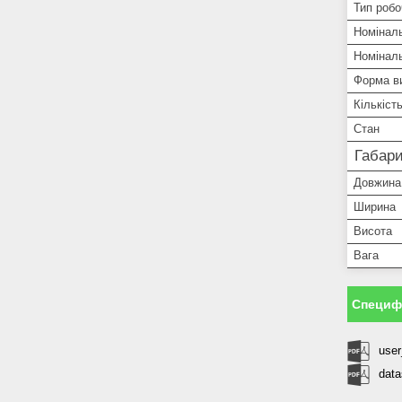
Тип робо
Номіналь
Номіналь
Форма ви
Кількіст
Стан
Габари
Довжина
Ширина
Висота
Вага
Специфі
use
data