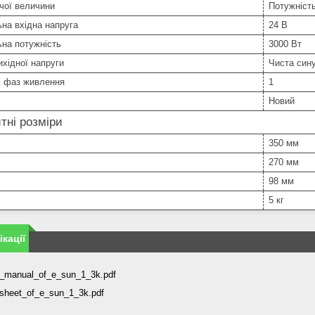
чої величини
Потужніст
на вхідна напруга
24 В
на потужність
3000 Вт
хідної напруги
Чиста син
ь фаз живлення
1
Новий
тні розміри
350 мм
270 мм
98 мм
5 кг
кації
r_manual_of_e_sun_1_3k.pdf
sheet_of_e_sun_1_3k.pdf