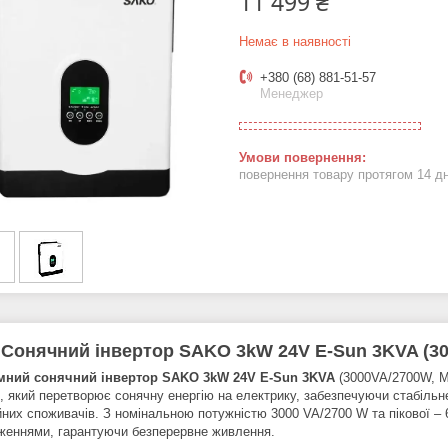
11 499 ₴
Немає в наявності
+380 (68) 881-51-57
Менеджер
повернення товару протягом 14 д
Сонячний інвертор SAKO 3kW 24V E-Sun 3KVA (30
мний сонячний інвертор SAKO 3kW 24V E-Sun 3KVA
(3000VA/2700W, M
й, який перетворює сонячну енергію на електрику, забезпечуючи стабільн
йних споживачів. З номінальною потужністю 3000 VA/2700 W та пікової –
женнями, гарантуючи безперервне живлення.