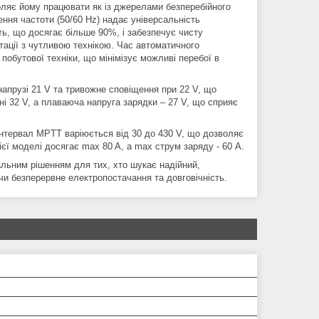
воляє йому працювати як із джерелами безперебійного
ення частоти (50/60 Hz) надає універсальність
ь, що досягає більше 90%, і забезпечує чисту
ації з чутливою технікою. Час автоматичного
обутової техніки, що мінімізує можливі перебої в
апрузі 21 V та тривожне сповіщення при 22 V, що
ні 32 V, а плаваюча напруга зарядки – 27 V, що сприяє
інтервал MPTT варіюється від 30 до 430 V, що дозволяє
ї моделі досягає max 80 A, а max струм заряду - 60 A.
льним рішенням для тих, хто шукає надійний,
чи безперервне електропостачання та довговічність.