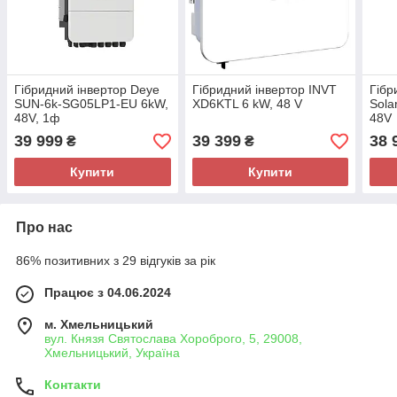
Гібридний інвертор Deye
Гібридний інвертор INVT
Гібр
SUN-6k-SG05LP1-EU 6kW,
XD6KTL 6 kW, 48 V
Sol
48V, 1ф
48V
39 999
39 399
38 
₴
₴
Купити
Купити
Про нас
86% позитивних з 29 відгуків за рік
Працює з 04.06.2024
м. Хмельницький
вул. Князя Святослава Хороброго, 5, 29008,
Хмельницький, Україна
Контакти