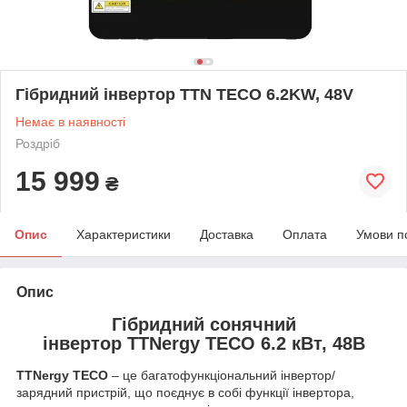
Гібридний інвертор TTN TECO 6.2KW, 48V
Немає в наявності
Роздріб
15 999
₴
Опис
Характеристики
Доставка
Оплата
Умови п
Опис
Гібридний сонячний
інвертор TTNergy TECO 6.2 кВт, 48В
TTNergy TECO
– це багатофункціональний інвертор/
зарядний пристрій, що поєднує в собі функції інвертора,