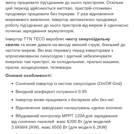
змогу працювати під'єднаним до нього пристроям. Оскільки
цей перехід здійснюється миттєво, пристрій-споживач
продовжує працювати без перерви. У разі відновлення
мережевого живлення, інвертор автоматично продовжує
роботу під'єднаних до нього пристроїв від мережі й одночасно
починає заряджання акумуляторів.
Інвертор TTN TECO виробляє
чисту синусоїдальну
хвилю
та може давати на виході змінний струм, близький до
частоти мережі. Він має перевагу перед інверторами з
апроксимованою синусоїдою і здатний забезпечувати
енергією такі пристрої, як холодильники, пральні машини,
праски, кондиціонери, телевізори.
Основні особливості:
Сонячний інвертор із чистою синусоїдою (On/Off Grid)
Вихідний коефіцієнт потужності 0.99
Інвертор може працювати з батареєю або без неї
Відновлення заводських налаштувань однією кнопкою
Вбудований контролер MPPT 120A для заряджання
від сонячних панелей: макс 6200 Вт (для моделей
3.6KW/4.2KW), макс 6500 Вт (для моделі 6.2KW)