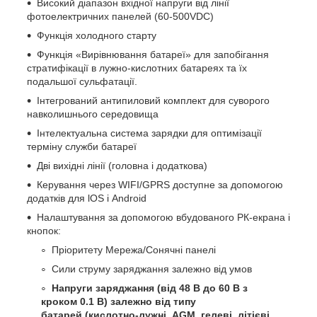
Високий діапазон вхідної напруги від лінії
фотоелектричних панелей (60-500VDC)
Функція холодного старту
Функція «Вирівнювання батареї» для запобігання
стратифікації в лужно-кислотних батареях та їх
подальшої сульфатації.
Інтегрований антипиловий комплект для суворого
навколишнього середовища
Інтелектуальна система зарядки для оптимізації
терміну служби батареї
Дві вихідні лінії (головна і додаткова)
Керування через WIFI/GPRS доступне за допомогою
додатків для lOS і Android
Налаштування за допомогою вбудованого РК-екрана і
кнопок:
Пріоритету Мережа/Сонячні панелі
Сили струму заряджання залежно від умов
Напруги заряджання (від 48 В до 60 В з
кроком 0.1 В) залежно від типу
батарей (кислотно-лужні, AGM, гелеві, літієві,