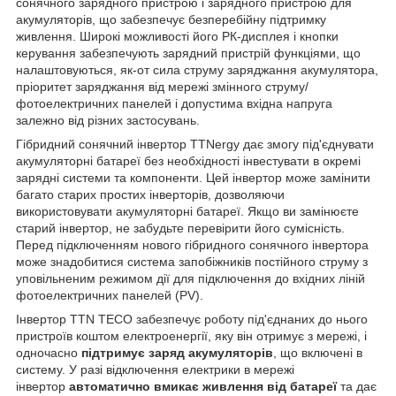
сонячного зарядного пристрою і зарядного пристрою для
акумуляторів, що забезпечує безперебійну підтримку
живлення. Широкі можливості його РК-дисплея і кнопки
керування забезпечують зарядний пристрій функціями, що
налаштовуються, як-от сила струму заряджання акумулятора,
пріоритет заряджання від мережі змінного струму/
фотоелектричних панелей і допустима вхідна напруга
залежно від різних застосувань.
Гібридний сонячний інвертор TTNergy дає змогу під'єднувати
акумуляторні батареї без необхідності інвестувати в окремі
зарядні системи та компоненти. Цей інвертор може замінити
багато старих простих інверторів, дозволяючи
використовувати акумуляторні батареї. Якщо ви замінюєте
старий інвертор, не забудьте перевірити його сумісність.
Перед підключенням нового гібридного сонячного інвертора
може знадобитися система запобіжників постійного струму з
уповільненим режимом дії для підключення до вхідних ліній
фотоелектричних панелей (PV).
Інвертор TTN TECO забезпечує роботу під'єднаних до нього
пристроїв коштом електроенергії, яку він отримує з мережі, і
одночасно
підтримує заряд акумуляторів
, що включені в
систему. У разі відключення електрики в мережі
інвертор
автоматично вмикає живлення від батареї
та дає