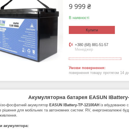
9 999 ₴
В наявності
Купити
+380 (68) 881-51-57
Менеджер
повернення товару протягом 14 д
Акумуляторна батарея EASUN IBattery
алізо-фосфатний акумулятор
EASUN IBattery-TP-12100AH
із вбудованою с
е рішення для мобільних та автономних систем: RV, енергонезалежні буд
живлення.
и акумулятора: