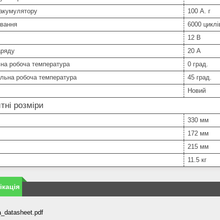
 акумулятору
100 А. г
вання
6000 циклі
12 В
аряду
20 А
ьна робоча температура
0 град.
льна робоча температура
45 град.
Новий
тні розміри
330 мм
172 мм
215 мм
11.5 кг
кація
_datasheet.pdf