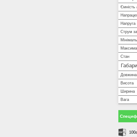
Ємність
Напрацю
Напруга
Струм з
Мінімал
Максима
Стан
Габари
Довжина
Висота
Ширина
Вага
Специфі
100a