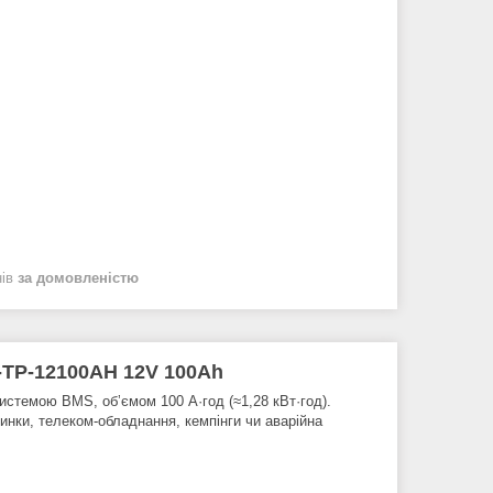
нів
за домовленістю
-TP-12100AH 12V 100Ah
истемою BMS, обʼємом 100 А·год (≈1,28 кВт·год).
инки, телеком-обладнання, кемпінги чи аварійна