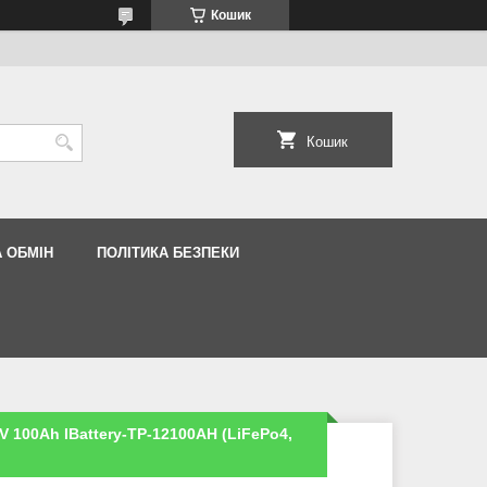
Кошик
Кошик
 ОБМІН
ПОЛІТИКА БЕЗПЕКИ
 100Ah IBattery-TP-12100AH (LiFePo4,