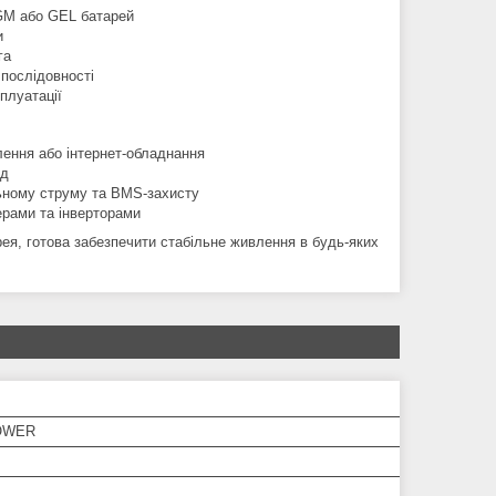
AGM або GEL батарей
и
га
 послідовності
плуатації
лення або інтернет‑обладнання
од
льному струму та BMS‑захисту
ерами та інверторами
ея, готова забезпечити стабільне живлення в будь-яких
OWER