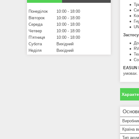
Тр
Си
Понеділок
10:00
18:00
Ко
Вівторок
10:00
18:00
Гн
Середа
10:00
18:00
UN
Четвер
10:00
18:00
Застосу
Пʼятниця
10:00
18:00
До
Субота
Вихідний
RV
Неділя
Вихідний
Те
Со
EASUN 
умовах.
Характ
Основн
Виробни
Країна в
Тип аку