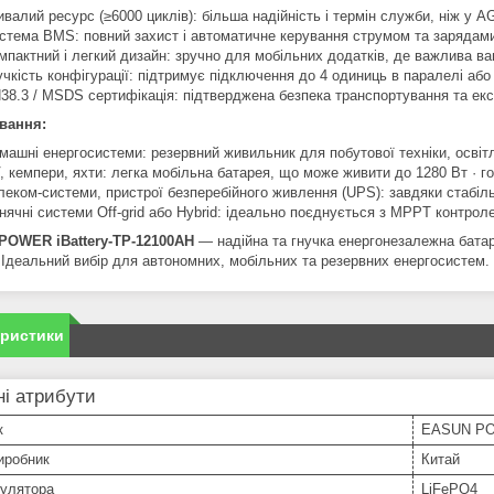
ивалий ресурс (≥6000 циклів): більша надійність і термін служби, ніж у 
стема BMS: повний захист і автоматичне керування струмом та зарядам
мпактний і легкий дизайн: зручно для мобільних додатків, де важлива ва
учкість конфігурації: підтримує підключення до 4 одиниць в паралелі або
38.3 / MSDS сертифікація: підтверджена безпека транспортування та екс
вання:
машні енергосистеми: резервний живильник для побутової техніки, освіт
, кемпери, яхти: легка мобільна батарея, що може живити до 1280 Вт · г
леком-системи, пристрої безперебійного живлення (UPS): завдяки стабі
нячні системи Off‑grid або Hybrid: ідеально поєднується з MPPT контрол
POWER iBattery‑TP‑12100AH
— надійна та гнучка енергонезалежна батар
 Ідеальний вибір для автономних, мобільних та резервних енергосистем.
еристики
і атрибути
к
EASUN P
иробник
Китай
мулятора
LiFePO4