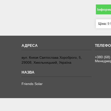
Інформа
Ціна:
9 
+380 (68)
вул. Князя Святослава Хороброго, 5,
Менедже
29008, Хмельницький, Україна
Friends Solar