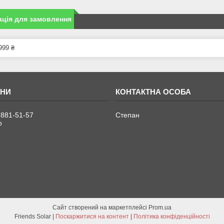
ція для замовлення
999 ₴
 881-51-57
Степан
р
Сайт створений на маркетплейсі
Prom.ua
Friends Solar |
Поскаржитися на контент
|
Політика конфіденційності