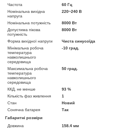
Частота
60 Гц
Номінальна вихідна
220~240 В
напруга
Номінальна потужність
8000 Вт
Допустима пікова
8000 Вт
потужність
Форма вихідної напруги
Чиста синусоїда
Мінімальна робоча
-10 град.
температура
навколишнього
середовища
Максимальна робоча
50 град.
температура
навколишнього
середовища
ККД, не менше
93 %
Кількість фаз живлення
1
Стан
Новий
Сонячна батарея
Так
Габаритні розміри
Довжина
158.4 мм