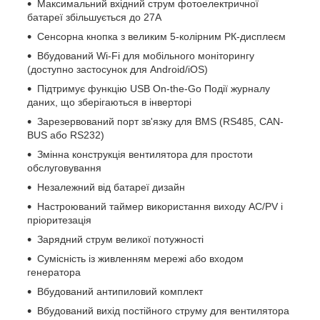
Максимальний вхідний струм фотоелектричної
батареї збільшується до 27А
Сенсорна кнопка з великим 5-колірним РК-дисплеєм
Вбудований Wi-Fi для мобільного моніторингу
(доступно застосунок для Android/iOS)
Підтримує функцію USB On-the-Go Події журналу
даних, що зберігаються в інверторі
Зарезервований порт зв'язку для BMS (RS485, CAN-
BUS або RS232)
Змінна конструкція вентилятора для простоти
обслуговування
Незалежний від батареї дизайн
Настроюваний таймер використання виходу AC/PV і
пріоритезація
Зарядний струм великої потужності
Сумісність із живленням мережі або входом
генератора
Вбудований антипиловий комплект
Вбудований вихід постійного струму для вентилятора