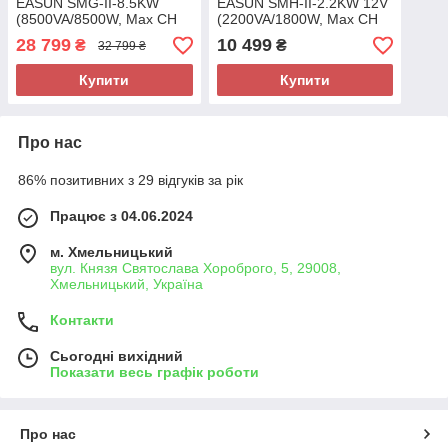
EASUN SMG-II-8.5KW
EASUN SMH-II-2.2KW 12V
(8500VA/8500W, Max CH
(2200VA/1800W, Max CH
140A, AC 120, 48v) Wi-Fi
80A, AC 60) Wi-Fi
28 799
10 499
₴
₴
32 799 ₴
Купити
Купити
Про нас
86% позитивних з 29 відгуків за рік
Працює з 04.06.2024
м. Хмельницький
вул. Князя Святослава Хороброго, 5, 29008,
Хмельницький, Україна
Контакти
Сьогодні вихідний
Показати весь графік роботи
Про нас