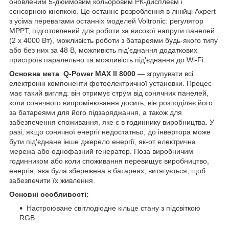
оновленим 5-дюймовим кольоровим РК-дисплеєм і
сенсорною кнопкою. Це останнє розроблення в лінійці Axpert
з усіма перевагами останніх моделей Voltronic: регулятор
MPPT, підготовлений для роботи за високої напруги панелей
(2 x 4000 Вт), можливість роботи з батареями будь-якого типу
або без них за 48 В, можливість під'єднання додаткових
пристроїв паралельно та можливість під'єднання до Wi-Fi.
Основна мета Q-Power MAX II 8000
— згрупувати всі
електронні компоненти фотоелектричної установки. Процес
має такий вигляд: він отримує струм від сонячних панелей,
коли сонячного випромінювання досить, він розподіляє його
за батареями для його підзаряджання, а також для
забезпечення споживання, яке є в годиннику виробництва. У
разі, якщо сонячної енергії недостатньо, до інвертора може
бути під'єднане інше джерело енергії, як-от електрична
мережа або однофазний генератор. Поза виробничим
годинником або коли споживання перевищує виробництво,
енергія, яка була збережена в батареях, витягується, щоб
забезпечити їх живлення.
Основні особливості:
Настроюване світлодіодне кільце стану з підсвіткою
RGB