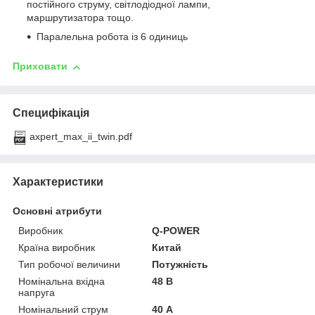
постійного струму, світлодіодної лампи,
маршрутизатора тощо.
Паралельна робота із 6 одиниць
Приховати
Специфікація
axpert_max_ii_twin.pdf
Характеристики
Основні атрибути
Виробник
Q-POWER
Країна виробник
Китай
Тип робочої величини
Потужність
Номінальна вхідна
48 В
напруга
Номінальний струм
40 А