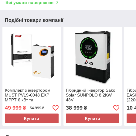
Всі умови повернення
Подібні товари компанії
Комплект з інвертором
Гібридний інвертор Sako
Гібр
MUST PV19-6048 EXP
Solar SUNPOLO 8.2KW
EAS
MPPT 6 кВт та
48V
(220
акумулятором JSDSolar
80A,
49 999
38 999
10 
₴
₴
54 999 ₴
LD48100 51.2V, 100Ah
LiFePO4
Купити
Купити