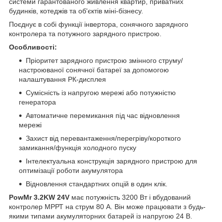
системи гарантованого живлення квартир, приватних
будинків, котеджів та об'єктів міні-бізнесу.
Поєднує в собі функції інвертора, сонячного зарядного
контролера та потужного зарядного пристрою.
Особливості:
Пріоритет зарядного пристрою змінного струму/
настроюваної сонячної батареї за допомогою
налаштування РК-дисплея
Сумісність із напругою мережі або потужністю
генератора
Автоматичне перемикання під час відновлення
мережі
Захист від перевантаження/перегріву/короткого
замикання/функція холодного пуску
Інтелектуальна конструкція зарядного пристрою для
оптимізації роботи акумулятора
Відновлення стандартних опцій в один клік.
PowMr 3.2KW 24V
має потужність 3200 Вт і вбудований
контролер МРРТ на струм 80 А. Він може працювати з будь-
якими типами акумуляторних батарей із напругою 24 В.