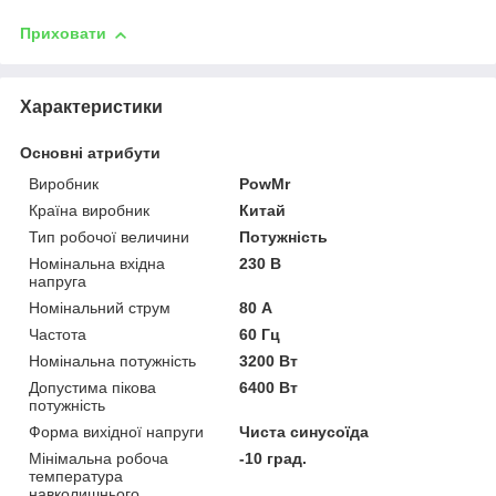
Приховати
Характеристики
Основні атрибути
Виробник
PowMr
Країна виробник
Китай
Тип робочої величини
Потужність
Номінальна вхідна
230 В
напруга
Номінальний струм
80 А
Частота
60 Гц
Номінальна потужність
3200 Вт
Допустима пікова
6400 Вт
потужність
Форма вихідної напруги
Чиста синусоїда
Мінімальна робоча
-10 град.
температура
навколишнього