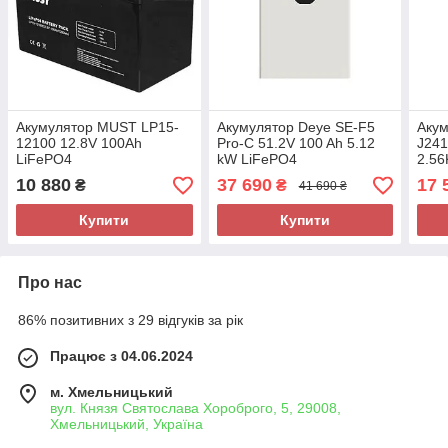
Акумулятор MUST LP15-
Акумулятор Deye SE-F5
Акум
12100 12.8V 100Ah
Pro-C 51.2V 100 Ah 5.12
J241
LiFePO4
kW LiFePO4
2.5
10 880
37 690
17 
₴
₴
41 690 ₴
Купити
Купити
Про нас
86% позитивних з 29 відгуків за рік
Працює з 04.06.2024
м. Хмельницький
вул. Князя Святослава Хороброго, 5, 29008,
Хмельницький, Україна