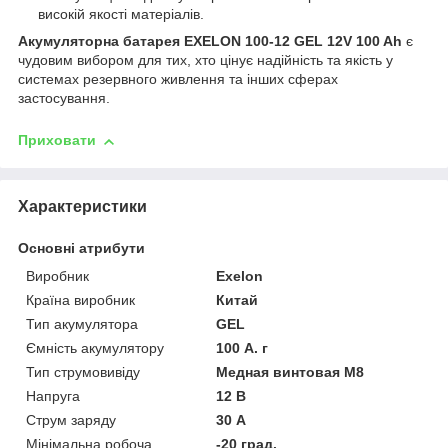
високій якості матеріалів.
Акумуляторна батарея EXELON 100-12 GEL 12V 100 Ah
є
чудовим вибором для тих, хто цінує надійність та якість у
системах резервного живлення та інших сферах
застосування.
Приховати
Характеристики
Основні атрибути
Виробник
Exelon
Країна виробник
Китай
Тип акумулятора
GEL
Ємність акумулятору
100 А. г
Тип струмовивіду
Медная винтовая М8
Напруга
12 В
Струм заряду
30 А
Мінімальна робоча
-20 град.