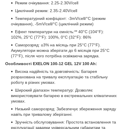
Режим очікування: 2.25-2.30V/cell
Циклічний режим: 2.35-2.40V/cell
Температурний коефіцієнт: -3mV/cell/°C (режим
очікування), -5mV/cell/°C (циклічний режим)
Ефект температури на ємність:** 40°C (104°F):
102%, 25°C (77°F): 100%, 0°C (32°F): 86%
Саморозряд: ≤3% на місяць при 25°C (77°F).
Акумулятори можна зберігати до 6 місяців при 25°C
(77°F), після чого потрібна освіжаюча зарядка.
Особливості EXELON 100-12 GEL 12V 100 Ah:
Висока надійність та довговічність: Батарея
розрахована на тривалу експлуатацію та стабільну
роботу в різних умовах.
Широкий діапазон температур: Дозволяє
використовувати батарею в екстремальних кліматичних
умовах.
Низький саморозряд: Забезпечує збереження заряду
навіть при тривалому зберіганні.
Зручність обслуговування: Простота встановлення та
експлуатації завдяки універсальним габаритам та