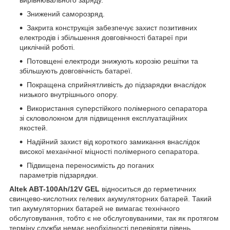
вирівнювального заряду.
Знижений саморозряд.
Закрита конструкція забезпечує захист позитивних
електродів і збільшення довговічності батареї при
циклічній роботі.
Потовщені електроди знижують корозію решітки та
збільшують довговічність батареї.
Покращена сприйнятливість до підзарядки внаслідок
низького внутрішнього опору.
Використання суперстійкого полімерного сепаратора
зі скловолокном для підвищення експлуатаційних
якостей.
Надійний захист від короткого замикання внаслідок
високої механічної міцності полімерного сепаратора.
Підвищена переносимість до поганих
параметрів підзарядки.
Altek ABT-100Аh/12V GEL
відноситься до герметичних
свинцево-кислотних гелевих акумуляторних батарей. Такий
тип акумуляторних батарей не вимагає технічного
обслуговування, тобто є не обслуговуваними, так як протягом
терміну служби немає необхідності перевіряти рівень