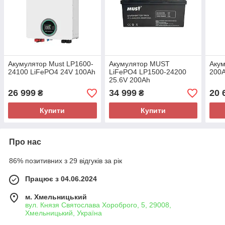
Акумулятор Must LP1600-
Акумулятор MUST
Аку
24100 LiFePO4 24V 100Ah
LiFePO4 LP1500-24200
200
25.6V 200Ah
26 999
34 999
20 
₴
₴
Купити
Купити
Про нас
86% позитивних з 29 відгуків за рік
Працює з 04.06.2024
м. Хмельницький
вул. Князя Святослава Хороброго, 5, 29008,
Хмельницький, Україна