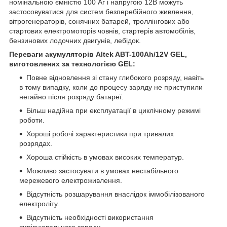
номінальною ємністю 100 Аг і напругою 12В можуть
застосовуватися для систем безперебійного живлення,
вітрогенераторів, сонячних батарей, троллінгових або
стартових електромоторів човнів, стартерів автомобілів,
бензинових лодочних двигунів, лебідок.
Переваги акумуляторів Altek ABT-100Аh/12V GEL,
виготовлених за технологією GEL:
Повне відновлення зі стану глибокого розряду, навіть
в тому випадку, коли до процесу заряду не приступили
негайно після розряду батареї.
Більш надійна при експлуатації в циклічному режимі
роботи.
Хороші робочі характеристики при тривалих
розрядах.
Хороша стійкість в умовах високих температур.
Можливо застосувати в умовах нестабільного
мережевого електроживлення.
Відсутність розшарування внаслідок іммобілізованого
електроліту.
Відсутність необхідності використання